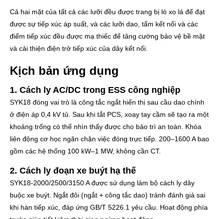
Cả hai mặt của tất cả các lưỡi đều được trang bị lò xo lá để đạt
được sự tiếp xúc áp suất, và các lưỡi dao, tấm kết nối và các
điểm tiếp xúc đều được mạ thiếc để tăng cường bảo vệ bề mặt
và cải thiện điện trở tiếp xúc của dây kết nối.
Kịch bản ứng dụng
1. Cách ly AC/DC trong ESS công nghiệp
SYK18 đóng vai trò là công tắc ngắt hiển thị sau cầu dao chính
ở điện áp 0,4 kV tủ. Sau khi tắt PCS, xoay tay cầm sẽ tạo ra một
khoảng trống có thể nhìn thấy được cho bảo trì an toàn. Khóa
liên động cơ học ngăn chặn việc đóng trực tiếp. 200–1600 A bao
gồm các hệ thống 100 kW–1 MW, không cần CT.
2. Cách ly đoạn xe buýt hạ thế
SYK18-2000/2500/3150 A được sử dụng làm bộ cách ly dây
buộc xe buýt. Ngắt đôi (ngắt + công tắc dao) tránh đánh giá sai
khi hàn tiếp xúc, đáp ứng GB/T 5226.1 yêu cầu. Hoạt động phía