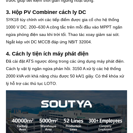
trước giúp tiết kiệm thời gian ngừng hoạt động.
3. Hộp PV Combiner cách ly DC
SYK18 tùy chỉnh với các tiếp điểm được gia cố cho hệ thống
1000 V DC. 200–630 A công tắc trên mỗi đầu vào MPPT ngăn
ngừa phóng điện sau khi trời tối. Thao tác xoay giảm sai sót.
Ngắt kép với DC MCCB đáp ứng NB/T 32004.
4. Cách ly tiện ích máy phát điện
Đã cài đặt ATS ngược dòng trong các ứng dụng máy phát điện.
Cách ly vật lý ngăn ngừa phản hồi. 3150 A xử lý các hệ thống
2000 kVA với khả năng chịu được 50 kA/1 giây. Có thể khóa xử
lý hỗ trợ các thủ tục LOTO.