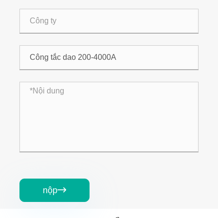
nộp
