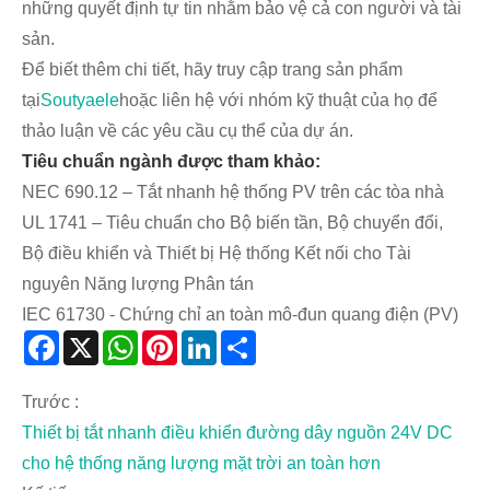
những quyết định tự tin nhằm bảo vệ cả con người và tài
sản.
Để biết thêm chi tiết, hãy truy cập trang sản phẩm
tại
Soutyaele
hoặc liên hệ với nhóm kỹ thuật của họ để
thảo luận về các yêu cầu cụ thể của dự án.
Tiêu chuẩn ngành được tham khảo:
NEC 690.12 – Tắt nhanh hệ thống PV trên các tòa nhà
UL 1741 – Tiêu chuẩn cho Bộ biến tần, Bộ chuyển đổi,
Bộ điều khiển và Thiết bị Hệ thống Kết nối cho Tài
nguyên Năng lượng Phân tán
IEC 61730 - Chứng chỉ an toàn mô-đun quang điện (PV)
Facebook
X
WhatsApp
Pinterest
LinkedIn
Share
Trước :
Thiết bị tắt nhanh điều khiển đường dây nguồn 24V DC
cho hệ thống năng lượng mặt trời an toàn hơn