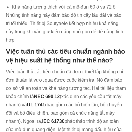
Khả năng tương thích với cả mô-đun 60 ô và 72 ô
Những tính năng này đảm bảo độ tin cậy lâu dài và bảo
trì tối thiểu. Thiết bị Soutyaele kết hợp nhiều khả năng
này trong khi vẫn giữ kiểu dáng nhỏ gọn để dễ dàng tích
hợp.
Việc tuân thủ các tiêu chuẩn ngành bảo
vệ hiệu suất hệ thống như thế nào?
Việc tuân thủ các tiêu chuẩn đã được thiết lập không chỉ
đơn thuần là vượt qua được cuộc kiểm tra. Nó đảm bảo
cơ sở về an toàn và khả năng tương tác. Hai tài liệu tham
khảo chính là
NEC 690.12
(xác định các yêu cầu tắt máy
nhanh) và
UL 1741
(bao gồm các bộ biến tần, bộ chuyển
đổi và bộ điều khiển, bao gồm cả chức năng tắt máy
nhanh). Ngoài ra,
IEC 61730
phác thảo trình độ an toàn
của mô-đun quang điện. Một thiết bị mang dấu hiệu của