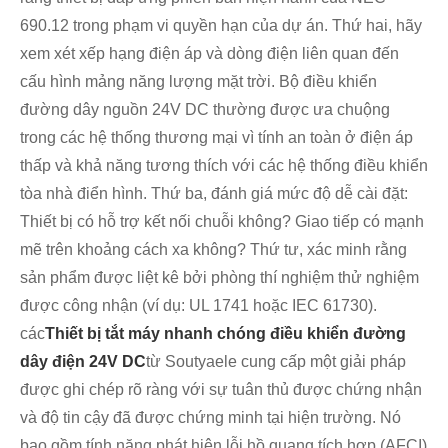
690.12 trong phạm vi quyền hạn của dự án. Thứ hai, hãy
xem xét xếp hạng điện áp và dòng điện liên quan đến
cấu hình mảng năng lượng mặt trời. Bộ điều khiển
đường dây nguồn 24V DC thường được ưa chuộng
trong các hệ thống thương mại vì tính an toàn ở điện áp
thấp và khả năng tương thích với các hệ thống điều khiển
tòa nhà điển hình. Thứ ba, đánh giá mức độ dễ cài đặt:
Thiết bị có hỗ trợ kết nối chuỗi không? Giao tiếp có mạnh
mẽ trên khoảng cách xa không? Thứ tư, xác minh rằng
sản phẩm được liệt kê bởi phòng thí nghiệm thử nghiệm
được công nhận (ví dụ: UL 1741 hoặc IEC 61730).
các
Thiết bị tắt máy nhanh chóng điều khiển đường
dây điện 24V DC
từ Soutyaele cung cấp một giải pháp
được ghi chép rõ ràng với sự tuân thủ được chứng nhận
và độ tin cậy đã được chứng minh tại hiện trường. Nó
bao gồm tính năng phát hiện lỗi hồ quang tích hợp (AFCI)