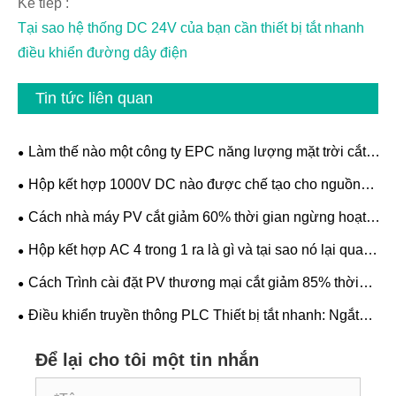
Kế tiếp :
Tại sao hệ thống DC 24V của bạn cần thiết bị tắt nhanh
điều khiển đường dây điện
Tin tức liên quan
Làm thế nào một công ty EPC năng lượng mặt trời cắt
giảm 70% lỗi hộp kết hợp với vỏ bọc Soutya DC
Hộp kết hợp 1000V DC nào được chế tạo cho nguồn
điện PV đáng tin cậy
Cách nhà máy PV cắt giảm 60% thời gian ngừng hoạt
động của chuỗi bằng Giá đỡ cầu chì DC 1000V
Hộp kết hợp AC 4 trong 1 ra là gì và tại sao nó lại quan
trọng
Cách Trình cài đặt PV thương mại cắt giảm 85% thời
gian ngừng hoạt động do lỗi hồ quang bằng Hộp kết hợp
Điều khiển truyền thông PLC Thiết bị tắt nhanh: Ngắt
DC AFCI
kết nối PV an toàn
Để lại cho tôi một tin nhắn