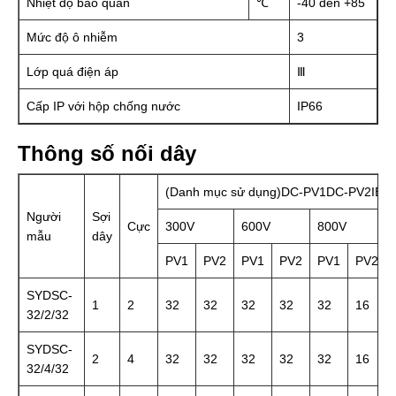
Nhiệt độ bảo quản
℃
-40 đến +85
Mức độ ô nhiễm
3
Lớp quá điện áp
Ⅲ
Cấp IP với hộp chống nước
IP66
Thông số nối dây
(Danh mục sử dụng)DC-PV1DC-PV2IEC
Người
Sợi
Cực
300V
600V
800V
mẫu
dây
PV1
PV2
PV1
PV2
PV1
PV2
SYDSC-
1
2
32
32
32
32
32
16
32/2/32
SYDSC-
2
4
32
32
32
32
32
16
32/4/32