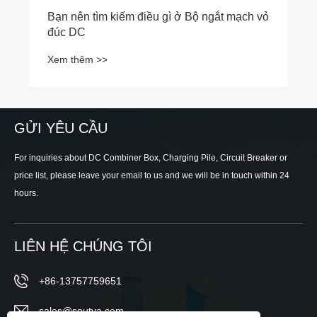
Bạn nên tìm kiếm điều gì ở Bộ ngắt mạch vỏ
đúc DC
Xem thêm >>
GỬI YÊU CẦU
For inquiries about DC Combiner Box, Charging Pile, Circuit Breaker or
price list, please leave your email to us and we will be in touch within 24
hours.
LIÊN HỆ CHÚNG TÔI
+86-13757759651
sales@soutya.com