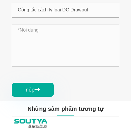
nộp

Những sảm phẩm tương tự