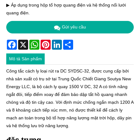
▶ Áp dụng trong hộp tổ hợp quang điện và hệ thống nối lưới
quang điện.
Gửi yêu cầu
Facebook
X
WhatsApp
Pinterest
LinkedIn
Share
Mô tả Sản phẩm
Công tắc cách ly loại rút ra DC SYDSC-32, được cung cấp bởi
nhà sản xuất có trụ sở tại Trung Quốc Chiết Giang Soutya New
Energy LLC, là bộ cách ly quay 1500 V DC, 32 A có tính năng
ngắt đôi, tiếp điểm xoay để đảm bảo dập tắt hồ quang nhanh
chóng và độ tin cậy cao. Với định mức chống ngắn mạch 1200 A
và 8 khoảng cách tiếp xúc mm, nó được thiết kế để cách ly
mạch an toàn trong bộ tổ hợp năng lượng mặt trời hộp, dây pin
và hệ thống lưu trữ năng lượng.
đặc trưng