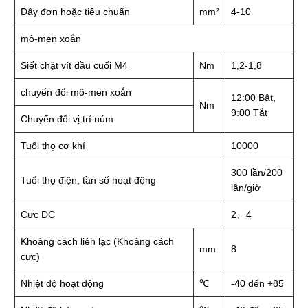
Dây đơn hoặc tiêu chuẩn
mm²
4-10
mô-men xoắn
Siết chặt vít đầu cuối M4
Nm
1,2-1,8
chuyển đổi mô-men xoắn
12:00 Bật,
Nm
9:00 Tắt
Chuyển đổi vị trí núm
Tuổi thọ cơ khí
10000
300 lần/200
Tuổi thọ điện, tần số hoạt động
lần/giờ
Cực DC
2、4
Khoảng cách liên lạc (Khoảng cách
mm
8
cực)
Nhiệt độ hoạt động
℃
-40 đến +85