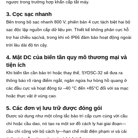
ngược trong trường hợp khẩn cấp tắt máy.
3. Cọc sạc nhanh
Bên trong bộ sạc nhanh 800 V, phiên bản 4 cực tách biệt hai bộ
sạc độc lập nguồn cấp dữ liệu pin. Thiết kế không phân cực hỗ
trợ hai chiều sạc/xả, trong khi vỏ IP66 đảm bảo hoạt động ngoài
trời lâu dài độ tin cậy.
4. Mặt DC của biến tần quy mô thương mại và
tiện ích
Khi biến tần cần bảo trì hoặc thay thế, SYDSC-32 sẽ đưa ra
thông báo rõ ràng điểm ngắt, ngăn ngừa hư hỏng hồ quang ở
các đầu cực và hoạt động từ –40 °C đến +85°C đối với sa mạc
hoặc thực vật ở vùng cao.
5. Các đơn vị lưu trữ được đóng gói
Được sử dụng như một công tắc bảo trì cấp cụm cùng với cầu
chì hoặc cầu dao, nó tạo ra một sơ đồ cách ly hai giai đoạn—
cầu chì cộng với bộ cách ly—hạn chế mất điện phạm vi và cải