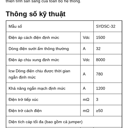
thiện tính sẵn sàng của toàn bộ hệ thống.
Thông số kỹ thuật
Mẫu số
SYDSC-32
Điện áp cách điện định mức
Vdc
1500
Dòng điện sưởi ấm thông thường
A
32
Điện áp chịu xung định mức
Vdc
8000
Icw Dòng điện chịu được thời gian
A
780
ngắn định mức
Khả năng ngắn mạch định mức
A
1200
Điện trở tiếp xúc
mΩ
3
Điện trở cách điện
mΩ
≥50
Diện tích cáp tối đa (bao gồm cả jumper)