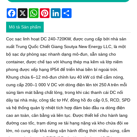
Facebook
X
WhatsApp
Pinterest
LinkedIn
Share
Mô tả Sản phẩm
Cọc sạc linh hoạt DC 240-720KW, được cung cấp bởi nhà sản
xuất Trung Quốc Chiết Giang Soutya New Energy LLC, là một
bộ sạc dự phòng sạc nhanh dạng mô-đun, sẵn sàng cho
container, được chế tạo với khung thép mạ kẽm và lớp niêm
phong được xếp hạng IP54 để triển khai bền bỉ ngoài trời.
Khung chứa 6–12 mô-đun chỉnh lưu 40 kW có thể cắm nóng,
cung cấp 200–1 000 V DC với dòng điện lên tới 250 A trên mỗi
súng làm mát bằng chất lỏng, trong khi các thanh cái DC nối
dây tại nhà máy, công tắc tơ HV, đồng hồ đo cấp 0,5, RCD, SPD
và hệ thống quản lý nhiệt tích hợp đảm bảo đầu ra dòng điện
cao an toàn, cân bằng và liên tục. Được thiết kế cho hành lang
đường cao tốc, trạm dừng xe tải hạng nặng và kho chứa đội xe
lớn, nó cung cấp khả năng vận hành đồng thời nhiều súng, cắm