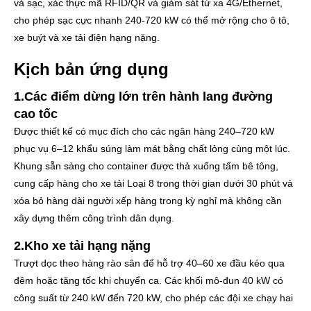
và sạc, xác thực mã RFID/QR và giám sát từ xa 4G/Ethernet,
cho phép sạc cực nhanh 240-720 kW có thể mở rộng cho ô tô,
xe buýt và xe tải điện hạng nặng.
Kịch bản ứng dụng
1.Các điểm dừng lớn trên hành lang đường
cao tốc
Được thiết kế có mục đích cho các ngân hàng 240–720 kW
phục vụ 6–12 khẩu súng làm mát bằng chất lỏng cùng một lúc.
Khung sẵn sàng cho container được thả xuống tấm bê tông,
cung cấp hàng cho xe tải Loại 8 trong thời gian dưới 30 phút và
xóa bỏ hàng dài người xếp hàng trong kỳ nghỉ mà không cần
xây dựng thêm công trình dân dụng.
2.Kho xe tải hạng nặng
Trượt dọc theo hàng rào sân để hỗ trợ 40–60 xe đầu kéo qua
đêm hoặc tăng tốc khi chuyển ca. Các khối mô-đun 40 kW có
công suất từ ​​240 kW đến 720 kW, cho phép các đội xe chạy hai