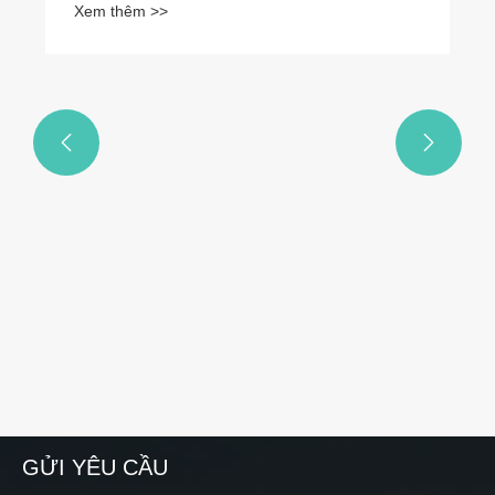
Xem thêm >>


GỬI YÊU CẦU