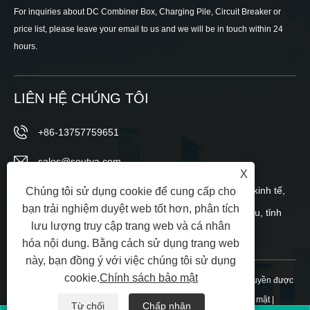
For inquiries about DC Combiner Box, Charging Pile, Circuit Breaker or
price list, please leave your email to us and we will be in touch within 24
hours.
LIÊN HỆ CHÚNG TÔI
+86-13757759651
sales@soutya.com
X
Phía đông số 148, đường Wei 12, Khu phát triển kinh tế,
Chúng tôi sử dụng cookie để cung cấp cho
bạn trải nghiệm duyệt web tốt hơn, phân tích
tiểu khu Yanpan, thành phố Nhạc Thanh, Ôn Châu, tỉnh
lưu lượng truy cập trang web và cá nhân
Chiết Giang, Trung Quốc
hóa nội dung. Bằng cách sử dụng trang web
này, bạn đồng ý với việc chúng tôi sử dụng
cookie.
Chính sách bảo mật
Bản quyền © 2025 Chiết Giang Soutya New Energy LLC Mọi quyền được
bảo lưu.
Links
|
Sitemap
|
RSS
|
XML
|
Chính sách bảo mật
|
Từ chối
Chấp nhận