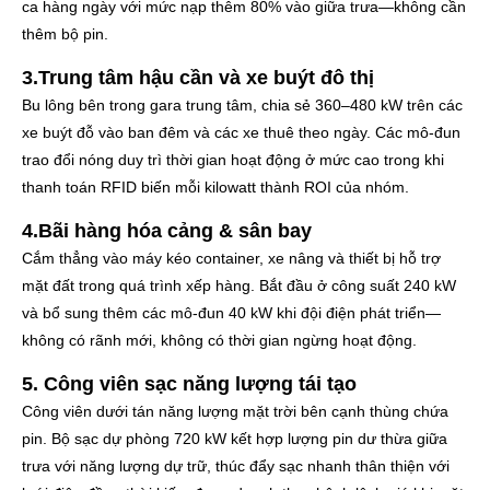
ca hàng ngày với mức nạp thêm 80% vào giữa trưa—không cần
thêm bộ pin.
3.Trung tâm hậu cần và xe buýt đô thị
Bu lông bên trong gara trung tâm, chia sẻ 360–480 kW trên các
xe buýt đỗ vào ban đêm và các xe thuê theo ngày. Các mô-đun
trao đổi nóng duy trì thời gian hoạt động ở mức cao trong khi
thanh toán RFID biến mỗi kilowatt thành ROI của nhóm.
4.Bãi hàng hóa cảng & sân bay
Cắm thẳng vào máy kéo container, xe nâng và thiết bị hỗ trợ
mặt đất trong quá trình xếp hàng. Bắt đầu ở công suất 240 kW
và bổ sung thêm các mô-đun 40 kW khi đội điện phát triển—
không có rãnh mới, không có thời gian ngừng hoạt động.
5. Công viên sạc năng lượng tái tạo
Công viên dưới tán năng lượng mặt trời bên cạnh thùng chứa
pin. Bộ sạc dự phòng 720 kW kết hợp lượng pin dư thừa giữa
trưa với năng lượng dự trữ, thúc đẩy sạc nhanh thân thiện với