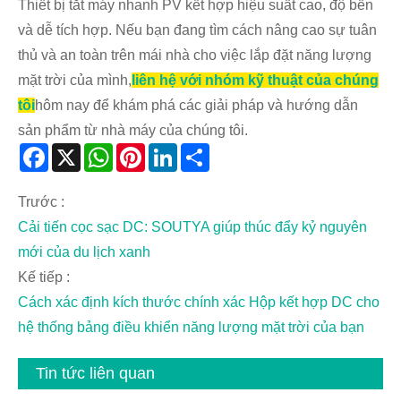
Thiết bị tắt máy nhanh PV kết hợp hiệu suất cao, độ bền
và dễ tích hợp. Nếu bạn đang tìm cách nâng cao sự tuân
thủ và an toàn trên mái nhà cho việc lắp đặt năng lượng
mặt trời của mình,
liên hệ với nhóm kỹ thuật của chúng
tôi
hôm nay để khám phá các giải pháp và hướng dẫn
sản phẩm từ nhà máy của chúng tôi.
Facebook
X
WhatsApp
Pinterest
LinkedIn
Share
Trước :
Cải tiến cọc sạc DC: SOUTYA giúp thúc đẩy kỷ nguyên
mới của du lịch xanh
Kế tiếp :
Cách xác định kích thước chính xác Hộp kết hợp DC cho
hệ thống bảng điều khiển năng lượng mặt trời của bạn
Tin tức liên quan