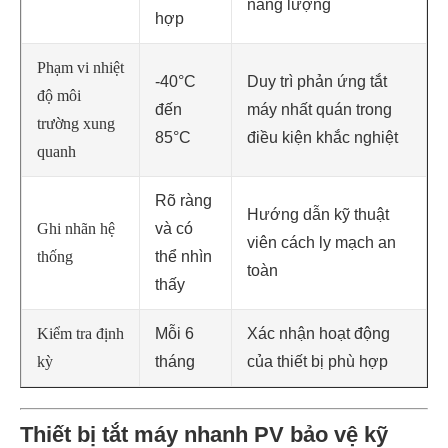
năng lượng
hợp
Phạm vi nhiệt
-40°C
Duy trì phản ứng tắt
độ môi
đến
máy nhất quán trong
trường xung
85°C
điều kiện khắc nghiệt
quanh
Rõ ràng
Hướng dẫn kỹ thuật
Ghi nhãn hệ
và có
viên cách ly mạch an
thống
thể nhìn
toàn
thấy
Kiểm tra định
Mỗi 6
Xác nhận hoạt động
kỳ
tháng
của thiết bị phù hợp
Thiết bị tắt máy nhanh PV bảo vệ kỹ