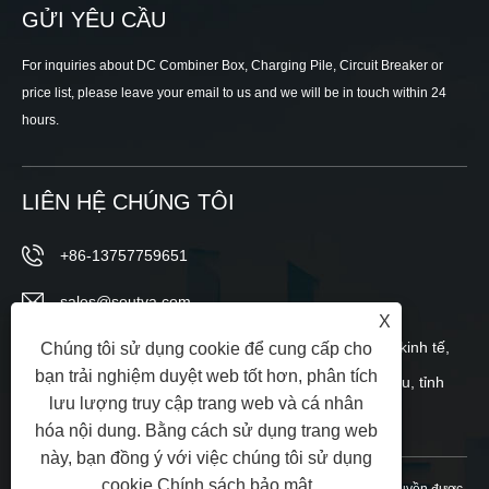
GỬI YÊU CẦU
For inquiries about DC Combiner Box, Charging Pile, Circuit Breaker or
price list, please leave your email to us and we will be in touch within 24
hours.
LIÊN HỆ CHÚNG TÔI
+86-13757759651
sales@soutya.com
X
Phía đông số 148, đường Wei 12, Khu phát triển kinh tế,
Chúng tôi sử dụng cookie để cung cấp cho
bạn trải nghiệm duyệt web tốt hơn, phân tích
tiểu khu Yanpan, thành phố Nhạc Thanh, Ôn Châu, tỉnh
lưu lượng truy cập trang web và cá nhân
Chiết Giang, Trung Quốc
hóa nội dung. Bằng cách sử dụng trang web
này, bạn đồng ý với việc chúng tôi sử dụng
cookie.
Chính sách bảo mật
Bản quyền © 2025 Chiết Giang Soutya New Energy LLC Mọi quyền được