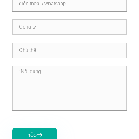
nộp
