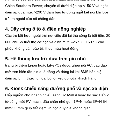
China Southern Power; chuyến đi dưới điện áp <150 V và ngắt
điện áp quá mức >290 V đảm bảo tự động ngắt kết nối khi lưới
trôi ra ngoài cửa sổ chống đảo.
4. Dây cảng ô tô & điện nông nghiệp
Các trụ kết hợp ngoài trời nơi việc đặt lại thủ công là bất tiện; 20
000 chu kỳ tuổi thọ cơ học và định mức –25 °C…+60 °C cho
phép không cần bảo trì, theo mùa hoạt động.
5. Hệ thống lưu trữ dựa trên pin nhỏ
trang bị thêm Li-ion hoặc LiFePO₄ được ghép nối AC; cầu dao
mở trên biến tần pin quá dòng và đóng lại khi BMS báo hiệu
điện áp bình thường, loại bỏ lời kêu gọi của khách hàng.
6. Kiosk chiếu sáng đường phố và sạc xe điện
Cấp nguồn cho nhánh chiếu sáng 32 A/40 A hoặc bộ sạc Cấp 2
từ cùng một PV mạch; dấu chân nhỏ gọn 1P+N hoặc 3P+N 54
mm/90 mm giúp tiết kiệm vỏ bọc quý giá không gian.