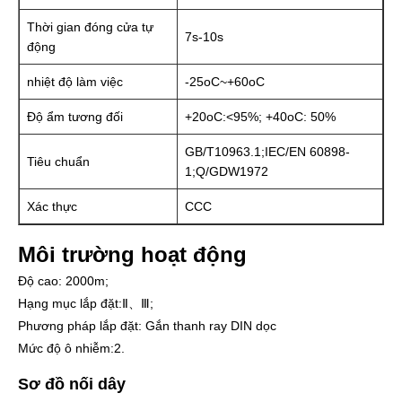
Thời gian đóng cửa tự
7s-10s
động
nhiệt độ làm việc
-25oC~+60oC
Độ ẩm tương đối
+20oC:<95%; +40oC: 50%
GB/T10963.1;IEC/EN 60898-
Tiêu chuẩn
1;Q/GDW1972
Xác thực
CCC
Môi trường hoạt động
Độ cao: 2000m;
Hạng mục lắp đặt:Ⅱ、Ⅲ;
Phương pháp lắp đặt: Gắn thanh ray DIN dọc
Mức độ ô nhiễm:2.
Sơ đồ nối dây