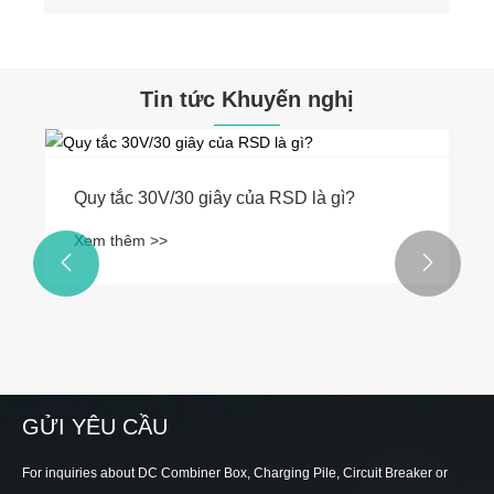
Tin tức Khuyến nghị
Quy tắc 30V/30 giây của RSD là gì?
Xem thêm >>


GỬI YÊU CẦU
For inquiries about DC Combiner Box, Charging Pile, Circuit Breaker or