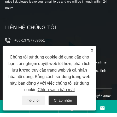
price list, please leave your email to us and we will be in touch within 24
hours.
LIÊN HỆ CHÚNG TÔI
+86-13757759651
X
sales@soutya.com
Chúng tôi sử dụng cookie để cung cấp cho
Phía đông số 148, đường Wei 12, Khu phát triển kinh tế,
bạn trải nghiệm duyệt web tốt hơn, phân tích
lưu lượng truy cập trang web và cá nhân
tiểu khu Yanpan, thành phố Nhạc Thanh, Ôn Châu, tỉnh
hóa nội dung. Bằng cách sử dụng trang web
Chiết Giang, Trung Quốc
này, bạn đồng ý với việc chúng tôi sử dụng
cookie.
Chính sách bảo mật
Bản quyền © 2025 Chiết Giang Soutya New Energy LLC Mọi quyền được
Từ chối
Chấp nhận
bảo lưu.
Links
|
Sitemap
|
RSS
|
XML
|
Chính sách bảo mật
|



