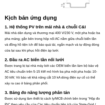
Kịch bản ứng dụng
1. Hệ thống PV trên mái nhà & chuỗi C&I
Mái nhà dân dụng và thương mại 400 V/230 V, một pha hoặc ba
pha mảng; gắn bên trong hộp nối AC nằm giữa chuỗi biến tần
và đồng hồ tiện ích để báo quá tải, ngắn mạch và tự động đóng
cửa lại sau khi phục hồi điện áp lưới.
2. Đầu ra AC biến tần nối lưới
Được trang bị tại nhà máy bởi các OEM biến tần làm bộ bảo vệ
AC tiêu chuẩn trên 5-15 kW mô hình ba pha một pha hoặc 10-
30 kW; Vỏ bảo vệ khả năng cắt 10 kA dòng điện sự cố có thể
xảy ra cao ở bảng phân phối.
3. Bảng đo năng lượng phân tán
Được sử dụng làm thiết bị cách ly/MCB chính bên trong “Hộp đo
PV” theo yêu cầu của Các tiêu chuẩn tiện ích của State-Grid /