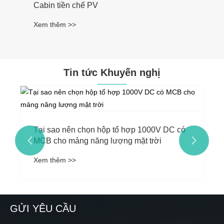
Tin tức Khuyến nghị
Làm cách nào để chọn Vỏ hộp cách ly DC
theo tiêu chuẩn IP65 cho mảng PV bốn
chuỗi?


Xem thêm >>
GỬI YÊU CẦU