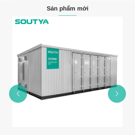
Sản phẩm mới
Bộ ngắt mạch vỏ đúc AC 1140V
Xem thêm >>

