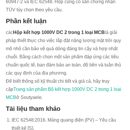
60947-2 và IEC 62548. Hộp cũng có sẵn chứng nhận
TÜV tùy chọn theo yêu cầu.
Phần kết luận
các
Hộp kết hợp 1000V DC 2 trong 1 loại MCB
là giải
pháp thiết thực cho việc lắp đặt năng lượng mặt trời quy
mô nhỏ cần bảo vệ quá dòng đáng tin cậy và hợp nhất
chuỗi. Bằng cách chọn một sản phẩm đáp ứng các tiêu
chuẩn quốc tế, bạn đảm bảo an toàn, độ bền và tuân thủ
các quy định của địa phương.
Để biết thông số kỹ thuật chi tiết và giá cả, hãy truy
cập
Trang sản phẩm Bộ kết hợp 1000V DC 2 trong 1 loại
MCB
ở Soutyaele.
Tài liệu tham khảo
IEC 62548:2016. Mảng quang điện (PV) – Yêu cầu
thiết kế [S].