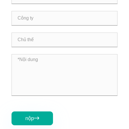
nộp
