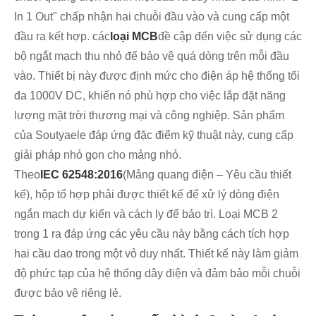
In 1 Out" chấp nhận hai chuỗi đầu vào và cung cấp một
đầu ra kết hợp. các
loại MCB
đề cập đến việc sử dụng các
bộ ngắt mạch thu nhỏ để bảo vệ quá dòng trên mỗi đầu
vào. Thiết bị này được định mức cho điện áp hệ thống tối
đa 1000V DC, khiến nó phù hợp cho việc lắp đặt năng
lượng mặt trời thương mại và công nghiệp. Sản phẩm
của Soutyaele đáp ứng đặc điểm kỹ thuật này, cung cấp
giải pháp nhỏ gọn cho mảng nhỏ.
Theo
IEC 62548:2016
(Mảng quang điện – Yêu cầu thiết
kế), hộp tổ hợp phải được thiết kế để xử lý dòng điện
ngắn mạch dự kiến ​​và cách ly để bảo trì. Loại MCB 2
trong 1 ra đáp ứng các yêu cầu này bằng cách tích hợp
hai cầu dao trong một vỏ duy nhất. Thiết kế này làm giảm
độ phức tạp của hệ thống dây điện và đảm bảo mỗi chuỗi
được bảo vệ riêng lẻ.