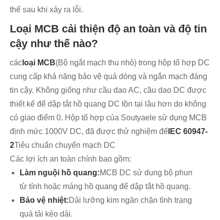
thế sau khi xảy ra lỗi.
Loại MCB cải thiện độ an toàn và độ tin
cậy như thế nào?
các
loại MCB
(Bộ ngắt mạch thu nhỏ) trong hộp tổ hợp DC
cung cấp khả năng bảo vệ quá dòng và ngắn mạch đáng
tin cậy. Không giống như cầu dao AC, cầu dao DC được
thiết kế để dập tắt hồ quang DC tồn tại lâu hơn do không
có giao điểm 0. Hộp tổ hợp của Soutyaele sử dụng MCB
định mức 1000V DC, đã được thử nghiệm để
IEC 60947-
2
Tiêu chuẩn chuyển mạch DC
Các lợi ích an toàn chính bao gồm:
Làm nguội hồ quang:
MCB DC sử dụng bộ phun
từ tính hoặc máng hồ quang để dập tắt hồ quang.
Bảo vệ nhiệt:
Dải lưỡng kim ngăn chặn tình trạng
quá tải kéo dài.