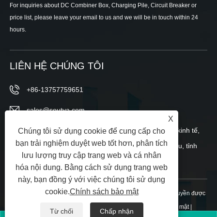
For inquiries about DC Combiner Box, Charging Pile, Circuit Breaker or
price list, please leave your email to us and we will be in touch within 24
hours.
LIÊN HỆ CHÚNG TÔI
+86-13757759651
sales@soutya.com
X
Phía đông số 148, đường Wei 12, Khu phát triển kinh tế,
Chúng tôi sử dụng cookie để cung cấp cho
bạn trải nghiệm duyệt web tốt hơn, phân tích
tiểu khu Yanpan, thành phố Nhạc Thanh, Ôn Châu, tỉnh
lưu lượng truy cập trang web và cá nhân
Chiết Giang, Trung Quốc
hóa nội dung. Bằng cách sử dụng trang web
này, bạn đồng ý với việc chúng tôi sử dụng
cookie.
Chính sách bảo mật
Bản quyền © 2025 Chiết Giang Soutya New Energy LLC Mọi quyền được
bảo lưu.
Links
|
Sitemap
|
RSS
|
XML
|
Chính sách bảo mật
|
Từ chối
Chấp nhận