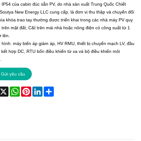
 IP54 của cabin đúc sẵn PV, do nhà sản xuất Trung Quốc Chiết
Soutya New Energy LLC cung cấp, là đơn vị thu thập và chuyển đổi
hìa khóa trao tay thường được triển khai trong các nhà máy PV quy
 trên mặt đất, C&I trên mái nhà hoặc nông điện có công suất từ ​​1
 lên.
hình: máy biến áp giảm áp, HV RMU, thiết bị chuyển mạch LV, đầu
 kết hợp DC, RTU bốn điều khiển từ xa và bộ điều khiển môi
.
Gửi yêu cầu
acebook
X
WhatsApp
Pinterest
LinkedIn
Share