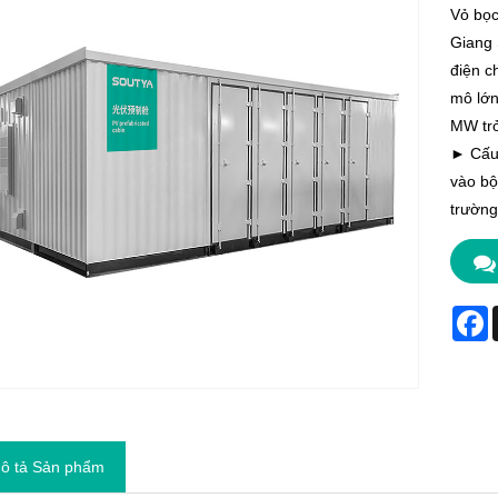
Vỏ bọc
Giang 
điện c
mô lớn
MW trở
► Cấu 
vào bộ
trường
F
ô tả Sản phẩm