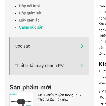
Hộp nối lưới
Cabi
do n
Hộp giám sát
động
Máy biến áp
cầu 
Cabin đúc sẵn
hộp 
khiể
đèn 

Cọc sạc
trên
từng
Kị

Thiết bị tắt máy nhanh PV
1. C
ngay
khiể
Sản phẩm mới
2.Mả
Điều khiển truyền thông PLC
HV, 
Thiết bị tắt máy nhanh
cáp 