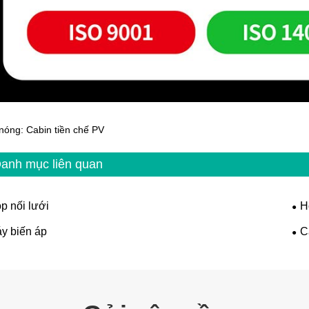
nóng: Cabin tiền chế PV
anh mục liên quan
p nối lưới
H
y biến áp
C