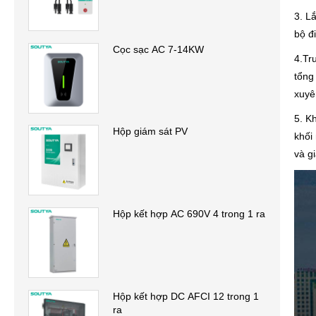
3. L
bộ đ
Cọc sạc AC 7-14KW
4.Tr
tổng
xuyê
5. K
Hộp giám sát PV
khối
và g
Hộp kết hợp AC 690V 4 trong 1 ra
Hộp kết hợp DC AFCI 12 trong 1
ra