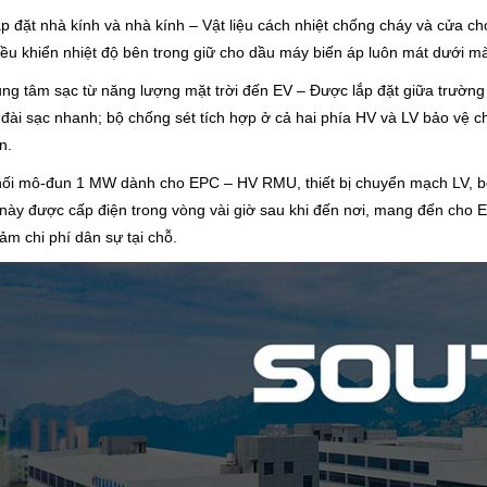
ắp đặt nhà kính và nhà kính – Vật liệu cách nhiệt chống cháy và cửa ch
iều khiển nhiệt độ bên trong giữ cho dầu máy biến áp luôn mát dưới m
ung tâm sạc từ năng lượng mặt trời đến EV – Được lắp đặt giữa trường 
 đài sạc nhanh; bộ chống sét tích hợp ở cả hai phía HV và LV bảo vệ 
n.
hối mô-đun 1 MW dành cho EPC – HV RMU, thiết bị chuyển mạch LV, bộ
 này được cấp điện trong vòng vài giờ sau khi đến nơi, mang đến cho E
iảm chi phí dân sự tại chỗ.