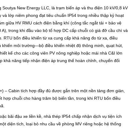
 Soutya New Energy LLC, là trạm biến áp và thu điện 10 kV/0,8 kV
và lớp niêm phong đạt tiêu chuẩn IP54 trong nhiều thập kỷ hoạt
nằm giữa HV RMU cách điện bằng khí (công tắc ngắt tải + bảo vệ
), trong khi đầu vào bộ tổ hợp DC cấp chuỗi có giá đỡ cầu chì và
. RTU bốn điều khiển từ xa cung cấp khả năng đo từ xa, điều
iều khiển môi trường—bộ điều khiển nhiệt độ thông minh, quạt hút,
hiết kế cho các công viên PV nông nghiệp hoặc mái nhà C&I lớn
ấp khả năng tiếp nhận điện áp trung thế hoàn chỉnh, chuyển đổi
 +) – Cabin tích hợp đầy đủ được gắn trên một nền tảng đơn giản,
ết hợp chuỗi cho hàng trăm bộ biến tần, trong khi RTU bốn điều
mã.
c bãi đậu xe liền kề, nhà thép IP54 chấp nhận dịch vụ tiện ích
một diện tích, loại bỏ nhu cầu về phòng MV riêng hoặc hệ thống