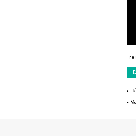
Thẻ 
D
Hộ
Má