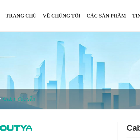
TRANG CHỦ
VỀ CHÚNG TÔI
CÁC SẢN PHẨM
TI
Cabin đúc sẵn
Cab