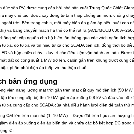
n đúc sẵn PV, được cung cấp bởi nhà sản xuất Trung Quốc Chiết Giang
hà máy chế tạo, được xây dựng từ tấm thép chống ăn mòn, chống cháy 
 ngoài trời. Bên trong cabin, một máy biến áp giảm áp hiệu suất cao 
chì) và bảng chuyển mạch hạ thế có thể rút ra (ACB/MCCB 630 A–2500 A
chống sét cấp nguồn cho bộ biến tần thông qua các vách ngăn tích hợp
n từ xa, đo từ xa và tín hiệu từ xa cho SCADA tiện ích, đồng thời bộ đ
LED và hộp chữa cháy—duy trì các điều kiện vận hành an toàn. Được t
 mặt đất có công suất 1 MW trở lên, cabin gắn trên khung trượt cung c
 bậc, phân phối điện áp thấp và thu thập chuỗi.
ch bản ứng dụng
ông viên năng lượng mặt trời gắn trên mặt đất quy mô tiện ích (50 MW
 lập tức cung cấp bộ thu 10 kV, giảm áp xuống 0,8 kV và đầu vào bộ k
n từ xa cung cấp cho SCADA của nhà điều hành lưới điện để tuân thủ 
ng C&I lớn trên mái nhà (1–10 MW) – Được đặt trên bục sân thượng hoặ
giảm điện áp xuống điện áp biến tần và chứa các bộ kết hợp DC trong 
rộng rãi.