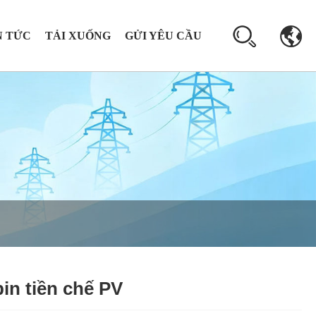
N TỨC
TẢI XUỐNG
GỬI YÊU CẦU
in tiền chế PV