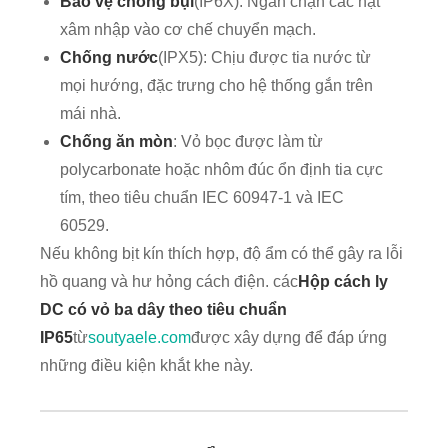
Bảo vệ chống bụi
(IP6X): Ngăn chặn các hạt
xâm nhập vào cơ chế chuyển mạch.
Chống nước
(IPX5): Chịu được tia nước từ
mọi hướng, đặc trưng cho hệ thống gắn trên
mái nhà.
Chống ăn mòn
: Vỏ bọc được làm từ
polycarbonate hoặc nhôm đúc ổn định tia cực
tím, theo tiêu chuẩn IEC 60947-1 và IEC
60529.
Nếu không bịt kín thích hợp, độ ẩm có thể gây ra lỗi
hồ quang và hư hỏng cách điện. các
Hộp cách ly
DC có vỏ ba dây theo tiêu chuẩn
IP65
từ
soutyaele.com
được xây dựng để đáp ứng
những điều kiện khắt khe này.