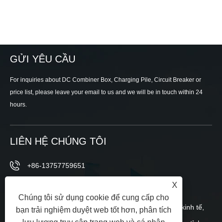
GỬI YÊU CẦU
For inquiries about DC Combiner Box, Charging Pile, Circuit Breaker or
price list, please leave your email to us and we will be in touch within 24
hours.
LIÊN HỆ CHÚNG TÔI
+86-13757759651
X
sales@soutya.com
Chúng tôi sử dụng cookie để cung cấp cho
Phía đông số 148, đường Wei 12, Khu phát triển kinh tế,
bạn trải nghiệm duyệt web tốt hơn, phân tích