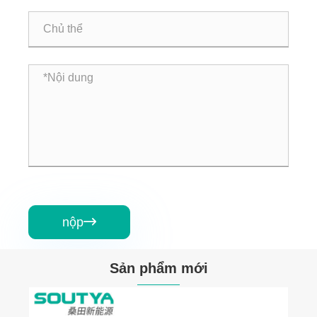
nộp

Sản phẩm mới