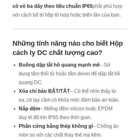
có vỏ ba dây theo tiêu chuẩn IP65
phải phù hợp
với cách bố trí hộp tổ hợp hoặc biến tần của bạn.
Những tính năng nào cho biết Hộp
cách ly DC chất lượng cao?
Buồng dập tắt hồ quang mạnh mẽ
– Sử
dụng tấm thổi từ hoặc tấm deion để dập tắt hồ
quang DC.
Xóa chỉ báo BẬT/TẮT
– Có thể nhìn thấy từ
xa, có tay cầm có khóa móc đảm bảo an toàn.
Nắp đệm
– Miếng đệm silicon hoặc EPDM
duy trì độ kín IP65 theo thời gian.
Phần cứng bằng thép không gỉ
– Chống ăn
mòn so với các chất thay thế mạ kẽm.