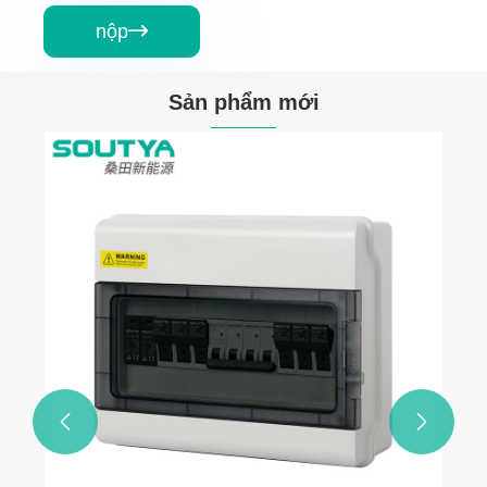
nộp

Sản phẩm mới

